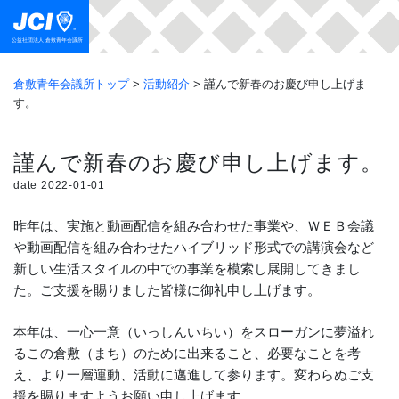
Skip
to
公益社団法人 倉敷青年会議所
content
倉敷青年会議所トップ
>
活動紹介
>
謹んで新春のお慶び申し上げま
す。
謹んで新春のお慶び申し上げます。
date 2022-01-01
昨年は、実施と動画配信を組み合わせた事業や、ＷＥＢ会議
や動画配信を組み合わせたハイブリッド形式での講演会など
新しい生活スタイルの中での事業を模索し展開してきまし
た。ご支援を賜りました皆様に御礼申し上げます。
本年は、一心一意（いっしんいちい）をスローガンに夢溢れ
るこの倉敷（まち）のために出来ること、必要なことを考
え、より一層運動、活動に邁進して参ります。変わらぬご支
援を賜りますようお願い申し上げます。