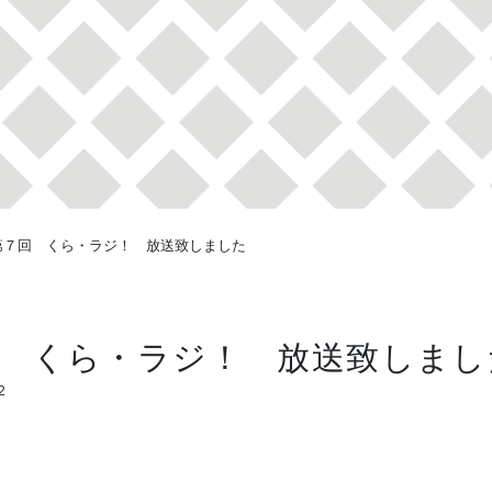
第７回 くら・ラジ！ 放送致しました
 くら・ラジ！ 放送致しまし
2